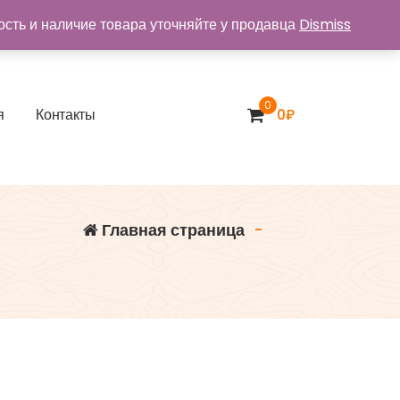
ость и наличие товара уточняйте у продавца
Dismiss
0
я
К
о
н
т
а
к
т
ы
0
₽
Главная страница
-