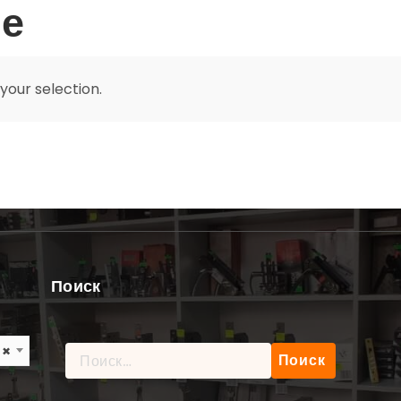
е
our selection.
Поиск
×
Найти: