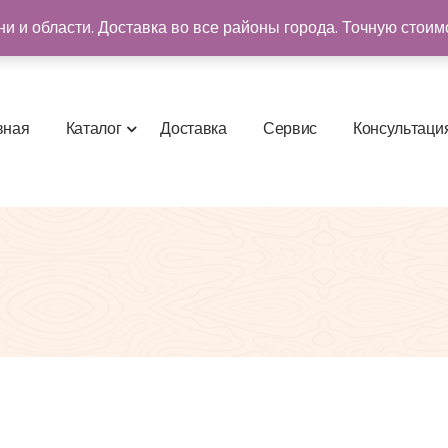
и и области. Доставка во все районы города. Точную стоим
в
н
а
я
К
а
т
а
л
о
г
Д
о
с
т
а
в
к
а
С
е
р
в
и
с
К
о
н
с
у
л
ь
т
а
ц
и