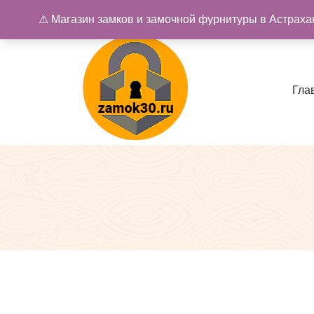
Перейти
⚠ Магазин замков и замочной фурнитуры в Астрахан
к
содержимому
Г
л
а
Купить замок в Астрахани. Замки и дверная фурнитура