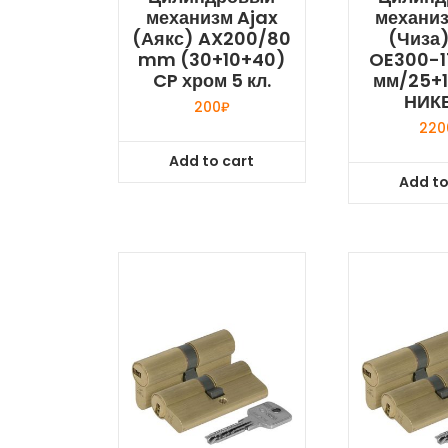
механизм Ajax
механиз
(Аякс) AX200/80
(Чиза)
mm (30+10+40)
OE300-17
CP хром 5 кл.
мм/25+1
НИК
200
₽
220
Add to cart
Add to