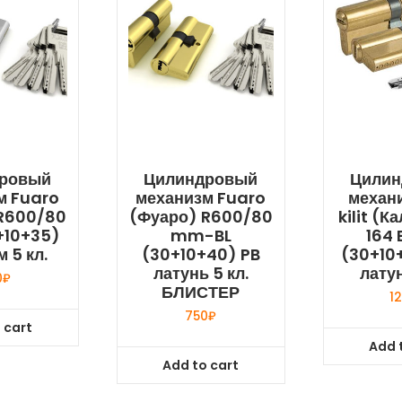
ровый
Цилиндровый
Цилин
м Fuaro
механизм Fuaro
механ
R600/80
(Фуаро) R600/80
kilit (К
10+35)
mm-BL
164
 5 кл.
(30+10+40) PB
(30+10
латунь 5 кл.
латун
0
₽
БЛИСТЕР
1
750
₽
 cart
Add 
Add to cart