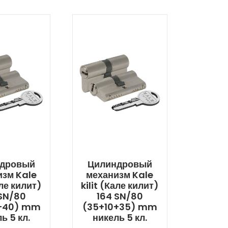
дровый
Цилиндровый
изм Kale
механизм Kale
але килит)
kilit (Кале килит)
 SN/80
164 SN/80
+40) mm
(35+10+35) mm
ь 5 кл.
никель 5 кл.