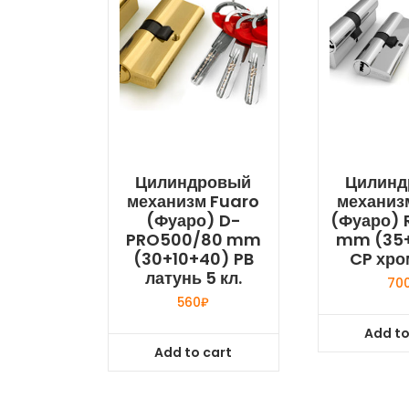
Цилиндровый
Цилинд
механизм Fuaro
механиз
(Фуаро) D-
(Фуаро) 
PRO500/80 mm
mm (35+
(30+10+40) PB
CP хром
латунь 5 кл.
70
560
₽
Add to
Add to cart