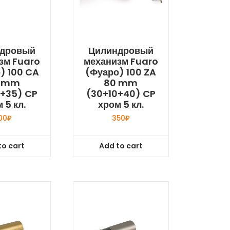
дровый
Цилиндровый
зм Fuaro
механизм Fuaro
) 100 CA
(Фуаро) 100 ZA
 mm
80 mm
0+35) CP
(30+10+40) CP
 5 кл.
хром 5 кл.
00
₽
350
₽
to cart
Add to cart