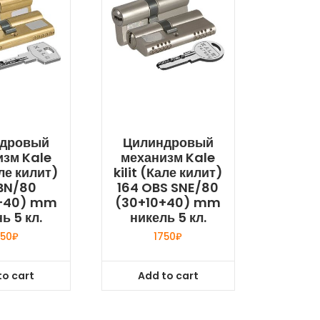
дровый
Цилиндровый
изм Kale
механизм Kale
але килит)
kilit (Кале килит)
 BN/80
164 OBS SNE/80
+40) mm
(30+10+40) mm
ь 5 кл.
никель 5 кл.
250
₽
1750
₽
to cart
Add to cart