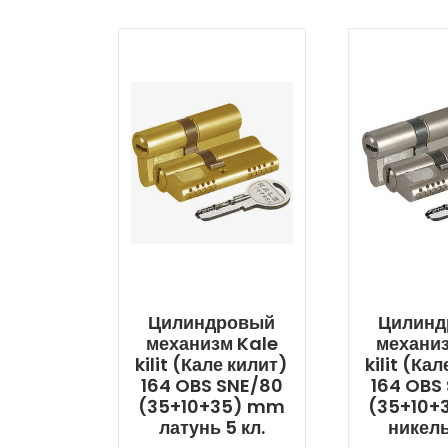
Цилиндровый
Цилинд
механизм Kale
механиз
kilit (Кале килит)
kilit (Ка
164 OBS SNE/80
164 OBS
(35+10+35) mm
(35+10+
латунь 5 кл.
никель