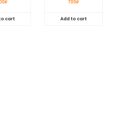
00
₽
700
₽
to cart
Add to cart