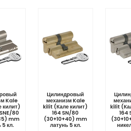
ровый
Цилиндровый
Цилин
м Kale
механизм Kale
механ
ле килит)
kilit (Кале килит)
kilit (К
 SNE/80
164 SN/80
164
35) mm
(30+10+40) mm
(30+10
 5 кл.
латунь 5 кл.
никел