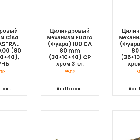
ровый
Цилиндровый
Цилин
м Cisa
механизм Fuaro
механи
ASTRAL
(Фуаро) 100 CA
(Фуаро
.00 (80
80 mm
80
0+40),
(30+10+40) CP
(35+1
УНЬ
хром 3 кл.
хром
0
₽
550
₽
5
 cart
Add to cart
Add 