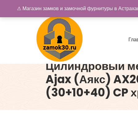
Перейти
⚠ Магазин замков и замочной фурнитуры в Астрахан
к
содержимому
Г
л
а
Цилиндровый м
Купить замок в Астрахани. Замки и дверная фурнитура
Ajax (Аякс) AX
(30+10+40) CP х