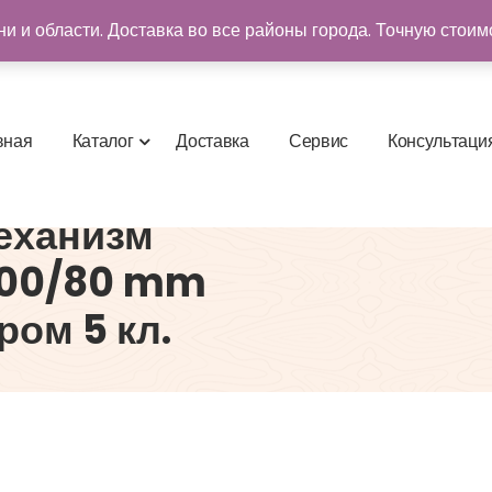
и и области. Доставка во все районы города. Точную стоим
в
н
а
я
К
а
т
а
л
о
г
Д
о
с
т
а
в
к
а
С
е
р
в
и
с
К
о
н
с
у
л
ь
т
а
ц
и
еханизм
200/80 mm
ром 5 кл.