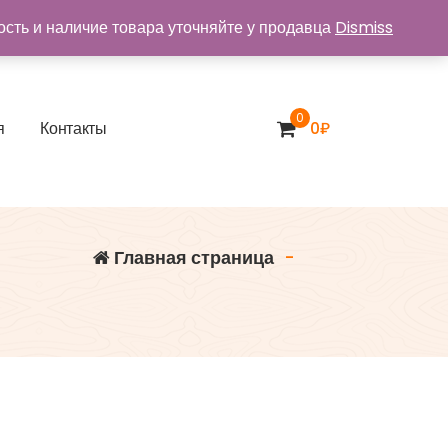
ость и наличие товара уточняйте у продавца
Dismiss
0
я
К
о
н
т
а
к
т
ы
0
₽
Главная страница
-