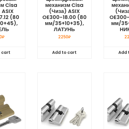
м Cisa
механизм Cisa
механ
 ASIX
(Чиза) ASIX
(Чиз
.12 (80
OE300-18.00 (80
OE300-
0+45),
мм/35+10+35),
мм/35
ЕЛЬ
ЛАТУНЬ
НИ
0
₽
2250
₽
2
 cart
Add to cart
Add 