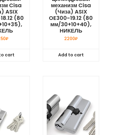
изм Cisa
механизм Cisa
а) ASIX
(Чиза) ASIX
18.12 (80
OE300-19.12 (80
+10+35),
мм/30+10+40),
КЕЛЬ
НИКЕЛЬ
250
₽
2200
₽
to cart
Add to cart