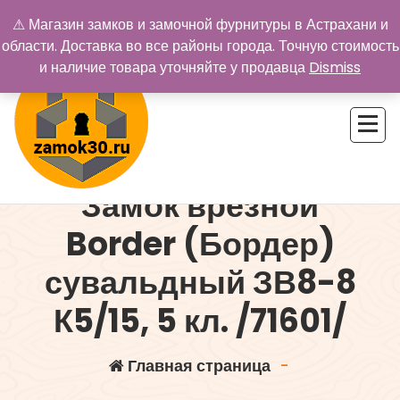
Перейти
⚠ Магазин замков и замочной фурнитуры в Астрахани и
к
области. Доставка во все районы города. Точную стоимость
содержимому
и наличие товара уточняйте у продавца
Dismiss
Замок врезной
Купить замок в Астрахани. Замки и дверная фурнитура
Border (Бордер)
сувальдный ЗВ8-8
К5/15, 5 кл. /71601/
Главная страница
-