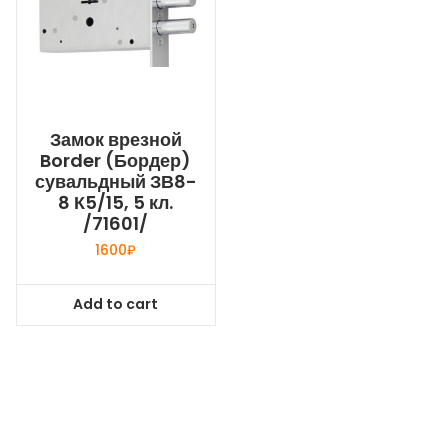
Замок врезной
Border (Бордер)
сувальдный ЗВ8-
8 К5/15, 5 кл.
/71601/
1600
₽
Add to cart