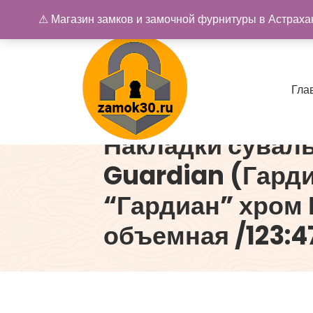
Перейти
⚠ Магазин замков и замочной фурнитуры в Астрахан
к
содержимому
Г
л
а
Накладки сувал
Купить замок в Астрахани. Замки и дверная фурнитура
Guardian (Гард
“Гардиан” хром Г
объемная /123:4