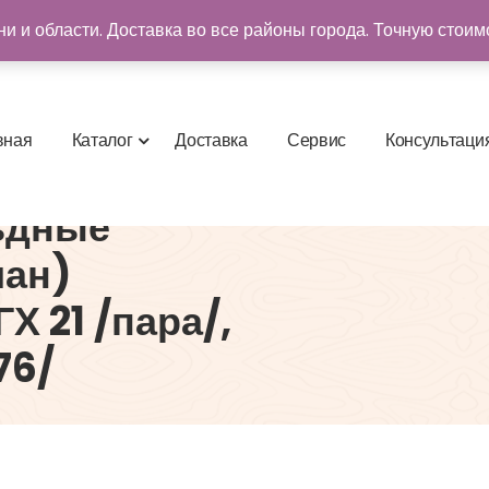
и и области. Доставка во все районы города. Точную стоим
в
н
а
я
К
а
т
а
л
о
г
Д
о
с
т
а
в
к
а
С
е
р
в
и
с
К
о
н
с
у
л
ь
т
а
ц
и
ьдные
иан)
Х 21 /пара/,
76/