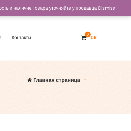
ость и наличие товара уточняйте у продавца
Dismiss
0
я
К
о
н
т
а
к
т
ы
0
₽
Главная страница
-