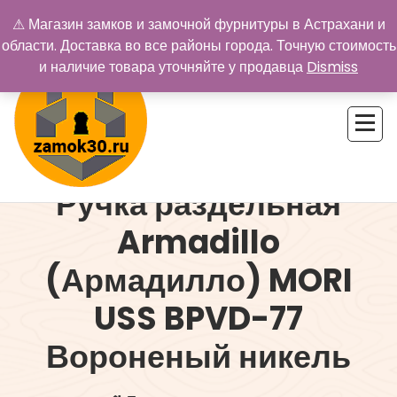
Перейти
⚠ Магазин замков и замочной фурнитуры в Астрахани и
к
области. Доставка во все районы города. Точную стоимость
содержимому
и наличие товара уточняйте у продавца
Dismiss
Ручка раздельная
Купить замок в Астрахани. Замки и дверная фурнитура
Armadillo
(Армадилло) MORI
USS BPVD-77
Вороненый никель