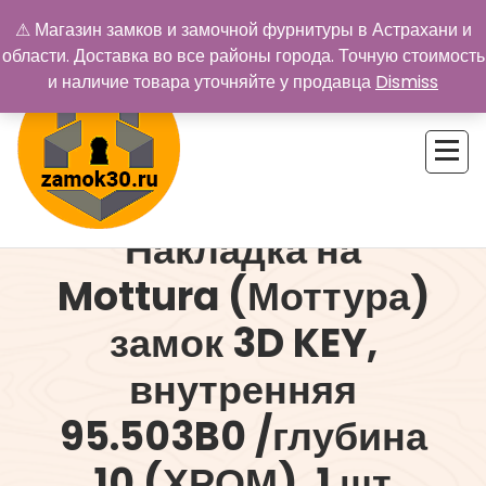
Перейти
⚠ Магазин замков и замочной фурнитуры в Астрахани и
к
области. Доставка во все районы города. Точную стоимость
содержимому
и наличие товара уточняйте у продавца
Dismiss
Накладка на
Купить замок в Астрахани. Замки и дверная фурнитура
Mottura (Моттура)
замок 3D KEY,
внутренняя
95.503B0 /глубина
10 (ХРОМ), 1 шт