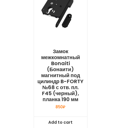
Замок
межкомнатный
Bonaiti
(Бонаити)
магнитный под
цилиндр B-FORTY
№68 с отв. пл.
F45 (черный),
планка 190 мм
850
₽
Add to cart