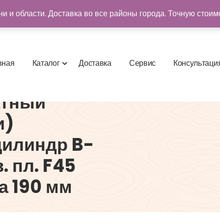
и и области. Доставка во все районы города. Точную стоим
в
н
а
я
К
а
т
а
л
о
г
Д
о
с
т
а
в
к
а
С
е
р
в
и
с
К
о
н
с
у
л
ь
т
а
ц
и
атный
и)
цилиндр B-
. пл. F45
а 190 мм