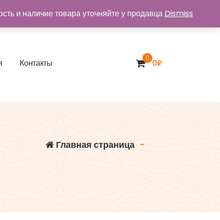
ость и наличие товара уточняйте у продавца
Dismiss
0
я
К
о
н
т
а
к
т
ы
0
₽
Главная страница
-