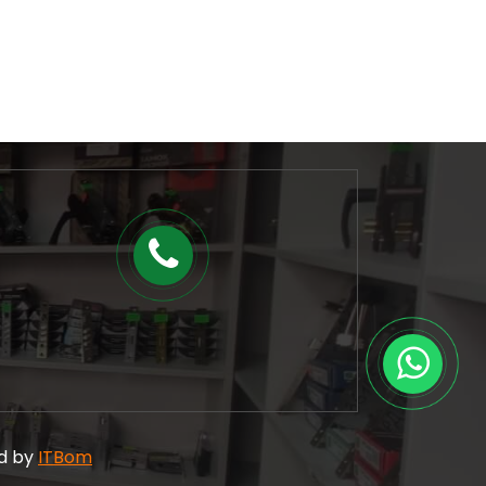
ed by
ITBom