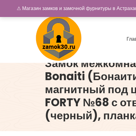
Перейти
⚠ Магазин замков и замочной фурнитуры в Астрахан
к
содержимому
Г
л
а
Замок межкомн
Купить замок в Астрахани. Замки и дверная фурнитура
Bonaiti (Бонаит
магнитный под 
FORTY №68 с отв
(черный), планк