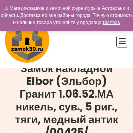
Перейти
⚠ Магазин замков и замочной фурнитуры в Астрахани и
к
области. Доставка во все районы города. Точную стоимость
содержимому
и наличие товара уточняйте у продавца
Dismiss
Замок накладной
Купить замок в Астрахани. Замки и дверная фурнитура
Elbor (Эльбор)
Гранит 1.06.52.МА
никель, сув., 5 риг.,
тяги, медный антик
/00425/