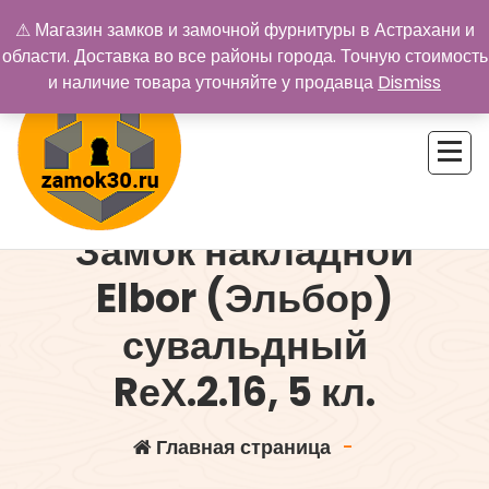
Перейти
⚠ Магазин замков и замочной фурнитуры в Астрахани и
к
области. Доставка во все районы города. Точную стоимость
содержимому
и наличие товара уточняйте у продавца
Dismiss
Замок накладной
Купить замок в Астрахани. Замки и дверная фурнитура
Elbor (Эльбор)
сувальдный
RеХ.2.16, 5 кл.
Главная страница
-