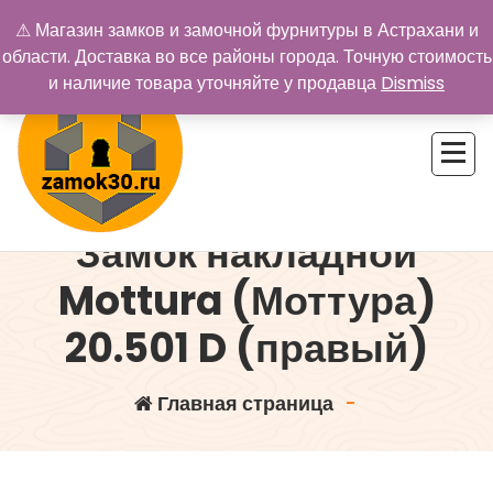
Перейти
⚠ Магазин замков и замочной фурнитуры в Астрахани и
к
области. Доставка во все районы города. Точную стоимость
содержимому
и наличие товара уточняйте у продавца
Dismiss
Замок накладной
Купить замок в Астрахани. Замки и дверная фурнитура
Mottura (Моттура)
20.501 D (правый)
Главная страница
-