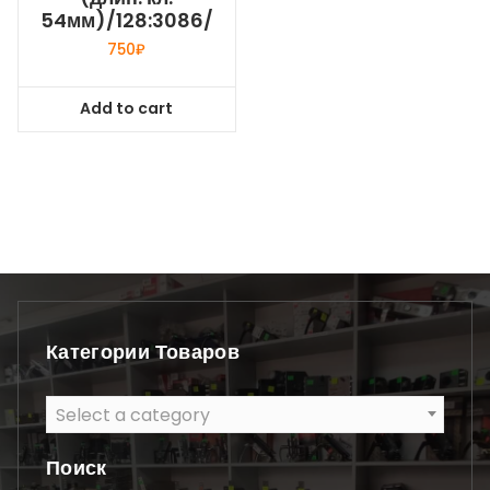
54мм)/128:3086/
750
₽
Add to cart
Категории Товаров
Select a category
Поиск