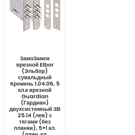
ЗамоЗамок
врезной Elbor
(Эльбор)
сувальдный
Кремень 1.04.06, 5
кл.к врезной
Guardian
(Гардиан)
двухсистемный ЗВ
25.14 (лев) с
тягами (без
планки), 5+1 кл.
(длин. кл.