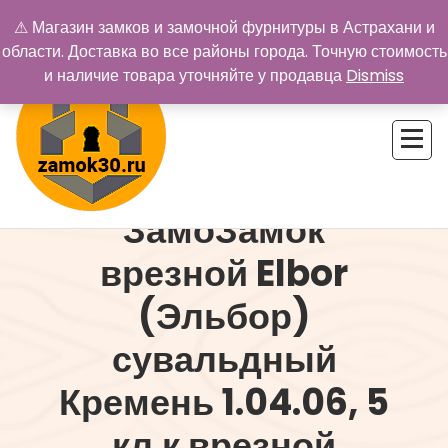
Перейти
⚠ Магазин замков и замочной фурнитуры в Астрахани и
к
области. Доставка во все районы города. Точную стоимость
содержимому
и наличие товара уточняйте у продавца
Dismiss
ЗамоЗамок
Купить замок в Астрахани. Замки и дверная фурнитура
врезной Elbor
(Эльбор)
сувальдный
Кремень 1.04.06, 5
кл.к врезной