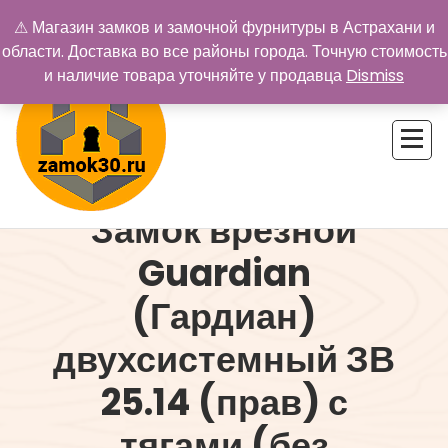
Перейти
⚠ Магазин замков и замочной фурнитуры в Астрахани и
к
области. Доставка во все районы города. Точную стоимость
содержимому
и наличие товара уточняйте у продавца
Dismiss
Замок врезной
Купить замок в Астрахани. Замки и дверная фурнитура
Guardian
(Гардиан)
двухсистемный ЗВ
25.14 (прав) с
тягами (без