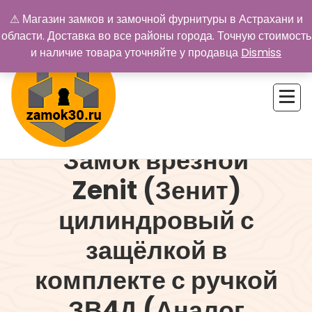
Перейти
⚠ Магазин замков и замочной фурнитуры в Астрахани и
к
области. Доставка во все районы города. Точную стоимость
содержимому
и наличие товара уточняйте у продавца
Dismiss
Замок врезной
Купить замок в Астрахани. Замки и дверная фурнитура
Zenit (Зенит)
цилиндровый с
защёлкой в
комплекте с ручкой
ЗВ4Д (Аналог