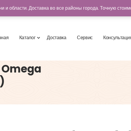
и и области. Доставка во все районы города. Точную стоим
в
н
а
я
К
а
т
а
л
о
г
Д
о
с
т
а
в
к
а
С
е
р
в
и
с
К
о
н
с
у
л
ь
т
а
ц
и
3 Omega
)