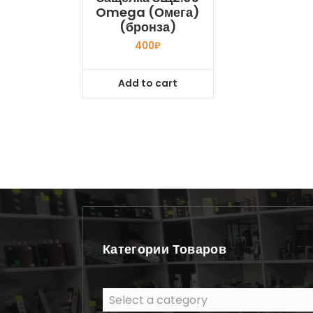
Omega (Омега)
(бронза)
400
₽
Add to cart
Категории Товаров
Select a category