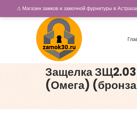
Перейти
⚠ Магазин замков и замочной фурнитуры в Астрахан
к
содержимому
Г
л
а
Купить замок в Астрахани. Замки и дверная фурнитура
Защелка ЗЩ2.0
(Омега) (бронза