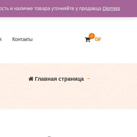
ость и наличие товара уточняйте у продавца
Dismiss
0
я
К
о
н
т
а
к
т
ы
0
₽
Главная страница
-