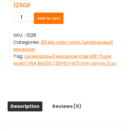
1250
₽
Цилиндровый
Add to cart
механизм
Kale
SKU:
: 1028
kilit
Categories:
80 мм
,
ключ-ключ
,
Цилиндровый
(Кале
механизм
килит)
Tag:
Цилиндровый механизм Kale kilit (Кале
164
килит) 164 BN/80 (30+10+40) mm латунь 5 кл.
BN/80
(30+10+40)
mm
латунь
5
кл.
Description
Reviews (0)
quantity