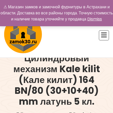
Перейти
⚠ Магазин замков и замочной фурнитуры в Астрахани и
к
области. Доставка во все районы города. Точную стоимость
содержимому
и наличие товара уточняйте у продавца
Dismiss
Цилиндровый
Купить замок в Астрахани. Замки и дверная фурнитура
механизм Kale kilit
(Кале килит) 164
BN/80 (30+10+40)
mm латунь 5 кл.