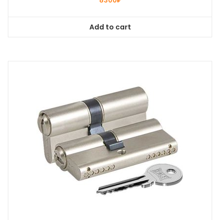
8300
₽
Add to cart