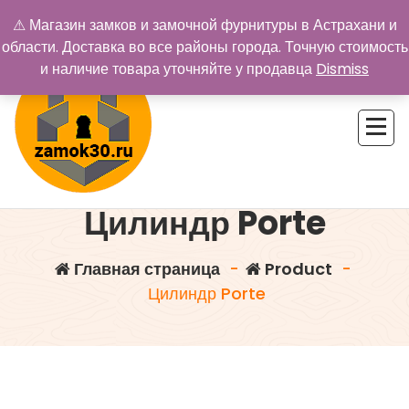
Перейти
⚠ Магазин замков и замочной фурнитуры в Астрахани и
к
области. Доставка во все районы города. Точную стоимость
содержимому
и наличие товара уточняйте у продавца
Dismiss
Купить замок в Астрахани. Замки и дверная фурнитура
Цилиндр Porte
Главная страница
-
Product
-
Цилиндр Porte