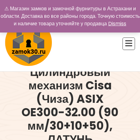
Перейти
⚠ Магазин замков и замочной фурнитуры в Астрахани и
к
области. Доставка во все районы города. Точную стоимость
содержимому
и наличие товара уточняйте у продавца
Dismiss
Цилиндровый
Купить замок в Астрахани. Замки и дверная фурнитура
механизм Cisa
(Чиза) ASIX
OE300-32.00 (90
мм/30+10+50),
ЛАТУНЬ