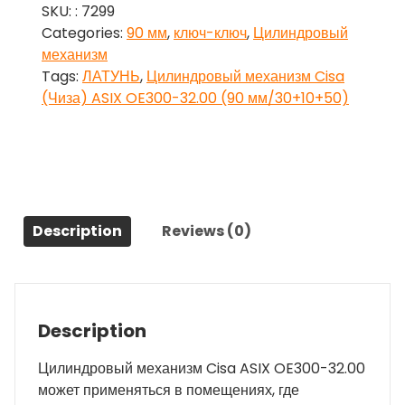
SKU:
: 7299
(Чиза)
Categories:
90 мм
,
ключ-ключ
,
Цилиндровый
ASIX
механизм
OE300-
Tags:
ЛАТУНЬ
,
Цилиндровый механизм Cisa
32.00
(Чиза) ASIX OE300-32.00 (90 мм/30+10+50)
(90
мм/30+10+50),
ЛАТУНЬ
quantity
Description
Reviews (0)
Description
Цилиндровый механизм Cisa ASIX OE300-32.00
может применяться в помещениях, где