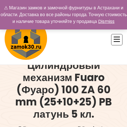
Перейти
⚠ Магазин замков и замочной фурнитуры в Астрахани и
к
области. Доставка во все районы города. Точную стоимость
содержимому
и наличие товара уточняйте у продавца
Dismiss
Цилиндровый
Купить замок в Астрахани. Замки и дверная фурнитура
механизм Fuaro
(Фуаро) 100 ZA 60
mm (25+10+25) PB
латунь 5 кл.