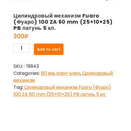
Цилиндровый механизм Fuaro
(Фуаро) 100 ZA 60 mm (25+10+25)
PB латунь 5 кл.
300
₽
Цилиндровый
Add to cart
механизм
Fuaro
SKU:
: 19943
(Фуаро)
Categories:
60 мм
,
ключ-ключ
,
Цилиндровый
100
механизм
ZA
Tag:
Цилиндровый механизм Fuaro (Фуаро)
60
100 ZA 60 mm (25+10+25) PB латунь 5 кл.
mm
(25+10+25)
PB
латунь
5
кл.