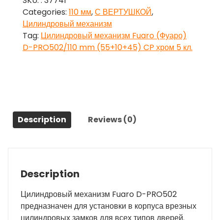
SKU:
: 37741
(Фуаро)
Categories:
110 мм
,
С ВЕРТУШКОЙ
,
D-
Цилиндровый механизм
PRO502/110
Tag:
Цилиндровый механизм Fuaro (Фуаро)
mm
D-PRO502/110 mm (55+10+45) CP хром 5 кл.
(55+10+45)
CP
хром
5
кл.
quantity
Description
Reviews (0)
Description
Цилиндровый механизм Fuaro D-PRO502
предназначен для установки в корпуса врезных
цилиндровых замков для всех типов дверей.