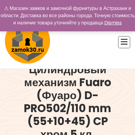
Перейти
⚠ Магазин замков и замочной фурнитуры в Астрахани и
к
области. Доставка во все районы города. Точную стоимость
содержимому
и наличие товара уточняйте у продавца
Dismiss
Цилиндровый
Купить замок в Астрахани. Замки и дверная фурнитура
механизм Fuaro
(Фуаро) D-
PRO502/110 mm
(55+10+45) CP
хром 5 кл.