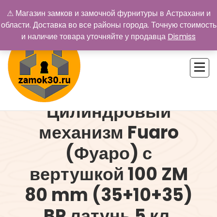
Перейти
⚠ Магазин замков и замочной фурнитуры в Астрахани и
к
области. Доставка во все районы города. Точную стоимость
содержимому
и наличие товара уточняйте у продавца
Dismiss
Цилиндровый
Купить замок в Астрахани. Замки и дверная фурнитура
механизм Fuaro
(Фуаро) с
вертушкой 100 ZM
80 mm (35+10+35)
BP латунь 5 кл.