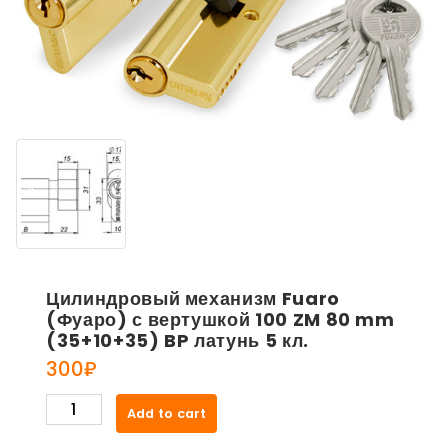
Цилиндровый механизм Fuaro
(Фуаро) с вертушкой 100 ZM 80 mm
(35+10+35) BP латунь 5 кл.
300
₽
Цилиндровый
Add to cart
механизм