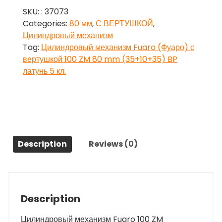
Fuaro
SKU:
: 37073
(Фуаро)
Categories:
80 мм
,
С ВЕРТУШКОЙ
,
с
Цилиндровый механизм
вертушкой
Tag:
Цилиндровый механизм Fuaro (Фуаро) с
100
вертушкой 100 ZM 80 mm (35+10+35) BP
ZM
латунь 5 кл.
80
mm
(35+10+35)
BP
латунь
5
Description
Reviews (0)
кл.
quantity
Description
Цилиндровый механизм Fuaro 100 ZM