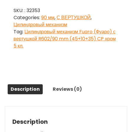
Fuaro
SKU:
: 32353
(Фуаро)
Categories:
90 мм
,
С ВЕРТУШКОЙ
,
с
Цилиндровый механизм
вертушкой
Tag:
Цилиндровый механизм Fuaro (Фуаро) с
R602/90
вертушкой R602/90 mm (45+10+35) CP хром
mm
5 кл.
(45+10+35)
CP
хром
5
кл.
quantity
Description
Reviews (0)
Description