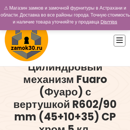
Перейти
⚠ Магазин замков и замочной фурнитуры в Астрахани и
к
области. Доставка во все районы города. Точную стоимость
содержимому
и наличие товара уточняйте у продавца
Dismiss
Цилиндровый
Купить замок в Астрахани. Замки и дверная фурнитура
механизм Fuaro
(Фуаро) с
вертушкой R602/90
mm (45+10+35) CP
хром 5 кл.