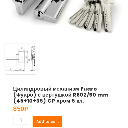
Цилиндровый механизм Fuaro
(Фуаро) с вертушкой R602/90 mm
(45+10+35) CP хром 5 кл.
850
₽
Цилиндровый
Add to cart
механизм