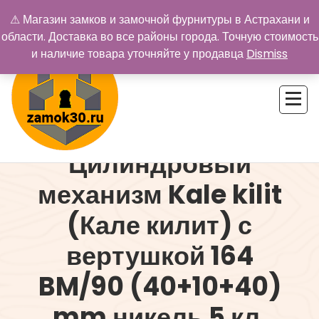
Перейти
⚠ Магазин замков и замочной фурнитуры в Астрахани и
к
области. Доставка во все районы города. Точную стоимость
содержимому
и наличие товара уточняйте у продавца
Dismiss
Цилиндровый
Купить замок в Астрахани. Замки и дверная фурнитура
механизм Kale kilit
(Кале килит) с
вертушкой 164
BM/90 (40+10+40)
mm никель 5 кл.