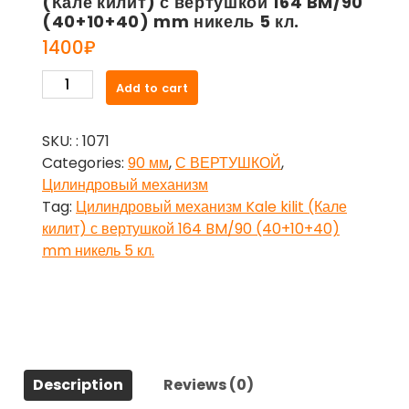
(Кале килит) с вертушкой 164 BM/90
(40+10+40) mm никель 5 кл.
1400
₽
Цилиндровый
Add to cart
механизм
Kale
SKU:
: 1071
kilit
Categories:
90 мм
,
С ВЕРТУШКОЙ
,
(Кале
Цилиндровый механизм
килит)
Tag:
Цилиндровый механизм Kale kilit (Кале
с
килит) с вертушкой 164 BM/90 (40+10+40)
вертушкой
mm никель 5 кл.
164
BM/90
(40+10+40)
mm
никель
5
Description
Reviews (0)
кл.
quantity