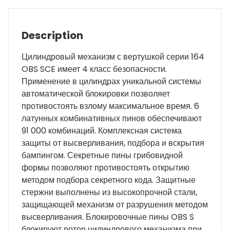
quantity
Description
Цилиндровый механизм с вертушкой серии 164
OBS SCE имеет 4 класс безопасности.
Применение в цилиндрах уникальной системы
автоматической блокировки позволяет
противостоять взлому максимальное время. 6
латунных комбинативных пинов обеспечивают
91 000 комбинаций. Комплексная система
защиты от высверливания, подбора и вскрытия
бампингом. Секретные пины грибовидной
формы позволяют противостоять открытию
методом подбора секретного кода. Защитные
стержни выполнены из высокопрочной стали,
защищающей механизм от разрушения методом
высверливания. Блокировочные пины OBS S
блокируют ротор цилиндрового механизма при