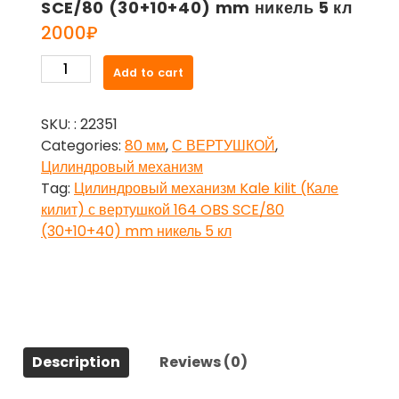
SCE/80 (30+10+40) mm никель 5 кл
2000
₽
Цилиндровый
Add to cart
механизм
Kale
SKU:
: 22351
kilit
Categories:
80 мм
,
С ВЕРТУШКОЙ
,
(Кале
Цилиндровый механизм
килит)
Tag:
Цилиндровый механизм Kale kilit (Кале
с
килит) с вертушкой 164 OBS SCE/80
вертушкой
(30+10+40) mm никель 5 кл
164
OBS
SCE/80
(30+10+40)
mm
никель
Description
Reviews (0)
5
кл