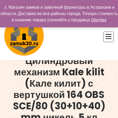
Перейти
⚠ Магазин замков и замочной фурнитуры в Астрахани и
к
области. Доставка во все районы города. Точную стоимость
содержимому
и наличие товара уточняйте у продавца
Dismiss
Цилиндровый
Купить замок в Астрахани. Замки и дверная фурнитура
механизм Kale kilit
(Кале килит) с
вертушкой 164 OBS
SCE/80 (30+10+40)
mm никель 5 кл