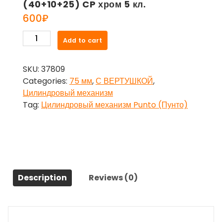
(40+10+25) CP хром 5 кл.
600
₽
Цилиндровый
Add to cart
механизм
Punto
SKU:
37809
(Пунто)
Categories:
75 мм
,
С ВЕРТУШКОЙ
,
со
Цилиндровый механизм
штоком
Tag:
Цилиндровый механизм Punto (Пунто)
Z407/75
mm
(40+10+25)
CP
хром
5
Description
Reviews (0)
кл.
quantity