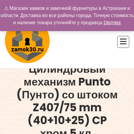
Перейти
⚠ Магазин замков и замочной фурнитуры в Астрахани и
к
области. Доставка во все районы города. Точную стоимость
содержимому
и наличие товара уточняйте у продавца
Dismiss
Цилиндровый
Купить замок в Астрахани. Замки и дверная фурнитура
механизм Punto
(Пунто) со штоком
Z407/75 mm
(40+10+25) CP
хром 5 кл.