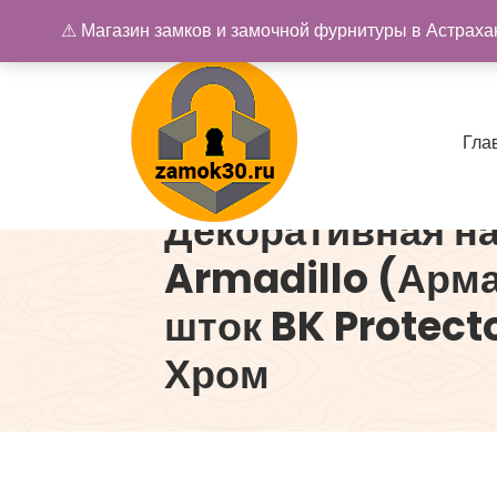
Перейти
⚠ Магазин замков и замочной фурнитуры в Астрахан
к
содержимому
Г
л
а
Декоративная н
Купить замок в Астрахани. Замки и дверная фурнитура
Armadillo (Арм
шток BK Protect
Хром