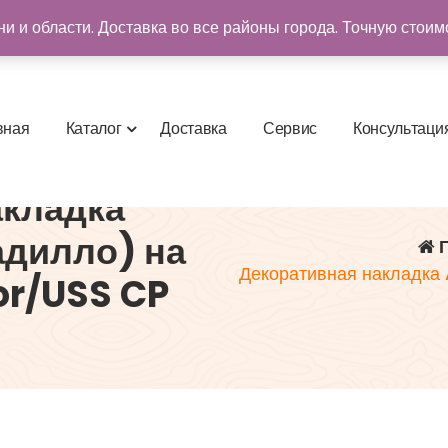
и и области. Доставка во все районы города. Точную стоим
в
н
а
я
К
а
т
а
л
о
г
Д
о
с
т
а
в
к
а
С
е
р
в
и
с
К
о
н
с
у
л
ь
т
а
ц
и
акладка
адилло) на
Г
Декоративная накладка 
or/USS CP