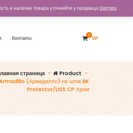
ость и наличие товара уточняйте у продавца
Dismiss
0
я
К
о
н
т
а
к
т
ы
0
₽
лавная страница
-
Product
-
Armadillo (Армадилло) на шток BK
Protector/USS CP Хром