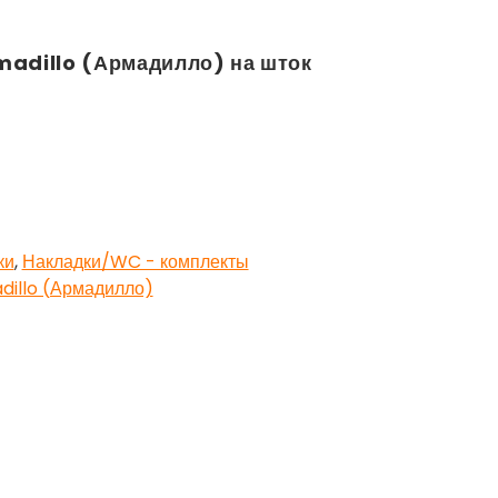
madillo (Армадилло) на шток
ки
,
Накладки/WC - комплекты
dillo (Армадилло)