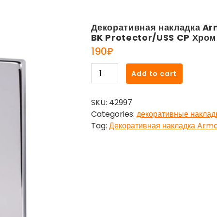
Декоративная накладка Ar
BK Protector/USS CP Хром
190
₽
Декоративная
Add to cart
накладка
Armadillo
SKU:
42997
(Армадилло)
Categories:
декоративные наклад
на
Tag:
Декоративная накладка Arma
шток
BK
Protector/USS
CP
Хром
quantity