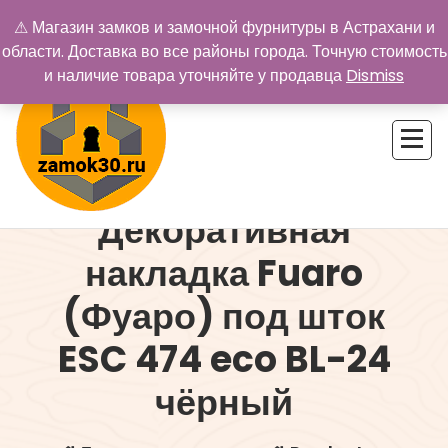
Перейти
⚠ Магазин замков и замочной фурнитуры в Астрахани и
к
области. Доставка во все районы города. Точную стоимость
содержимому
и наличие товара уточняйте у продавца
Dismiss
Декоративная
Купить замок в Астрахани. Замки и дверная фурнитура
накладка Fuaro
(Фуаро) под шток
ESC 474 eco BL-24
чёрный