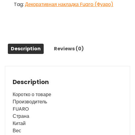
Tag:
Декоративная накладка Fuaro (Фуаро)
ESC
474
eco
BL-
24
чёрный
Description
Reviews (0)
quantity
Description
Коротко о товаре
Производитель
FUARO
Страна
Китай
Вес