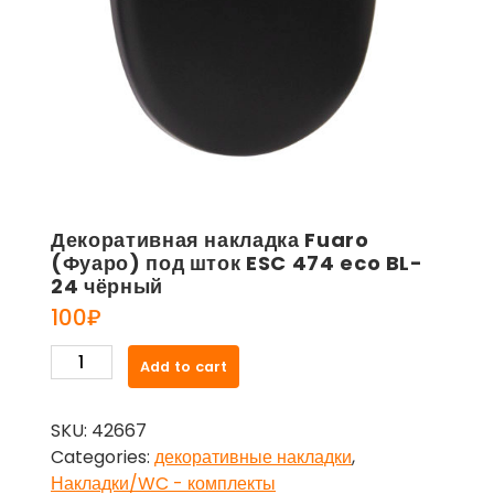
Декоративная накладка Fuaro
(Фуаро) под шток ESC 474 eco BL-
24 чёрный
100
₽
Декоративная
Add to cart
накладка
Fuaro
SKU:
42667
(Фуаро)
Categories:
декоративные накладки
,
под
Накладки/WC - комплекты
шток