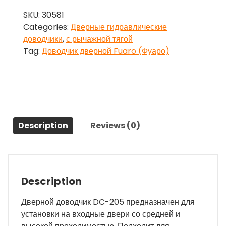
Fuaro
SKU:
30581
(Фуаро)
Categories:
Дверные гидравлические
DC-
доводчики
,
с рычажной тягой
205
Tag:
Доводчик дверной Fuaro (Фуаро)
WH
до
120
кг
(белый)
quantity
Description
Reviews (0)
Description
Дверной доводчик DC-205 предназначен для
установки на входные двери со средней и