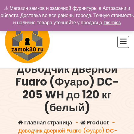
Перейти
⚠ Магазин замков и замочной фурнитуры в Астрахани и
к
области. Доставка во все районы города. Точную стоимость
содержимому
и наличие товара уточняйте у продавца
Dismiss
Доводчик дверной
Купить замок в Астрахани. Замки и дверная фурнитура
Fuaro (Фуаро) DC-
205 WH до 120 кг
(белый)
Главная страница
-
Product
-
Доводчик дверной Fuaro (Фуаро) DC-