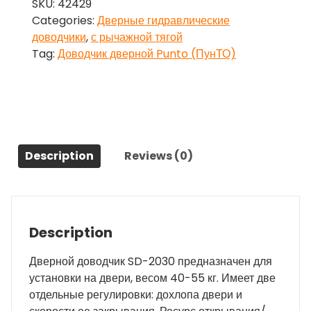
SKU:
42429
(Пунто)
Categories:
Дверные гидравлические
SD-
доводчики
,
с рычажной тягой
2030
Tag:
Доводчик дверной Punto (ПунТО)
BL
40-
55
кг
(черный)
quantity
Description
Reviews (0)
Description
Дверной доводчик SD-2030 предназначен для
установки на двери, весом 40-55 кг. Имеет две
отдельные регулировки: дохлопа двери и