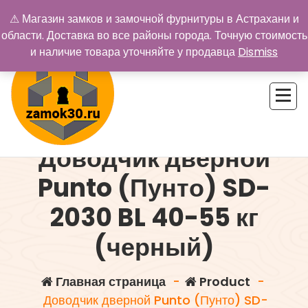
Перейти
⚠ Магазин замков и замочной фурнитуры в Астрахани и
к
области. Доставка во все районы города. Точную стоимость
содержимому
и наличие товара уточняйте у продавца
Dismiss
Доводчик дверной
Купить замок в Астрахани. Замки и дверная фурнитура
Punto (Пунто) SD-
2030 BL 40-55 кг
(черный)
Главная страница
-
Product
-
Доводчик дверной Punto (Пунто) SD-