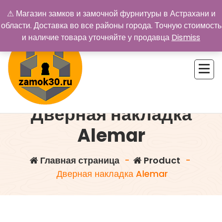
Перейти
⚠ Магазин замков и замочной фурнитуры в Астрахани и
к
области. Доставка во все районы города. Точную стоимость
содержимому
и наличие товара уточняйте у продавца
Dismiss
Дверная накладка
Купить замок в Астрахани. Замки и дверная фурнитура
Alemar
Главная страница
-
Product
-
Дверная накладка Alemar