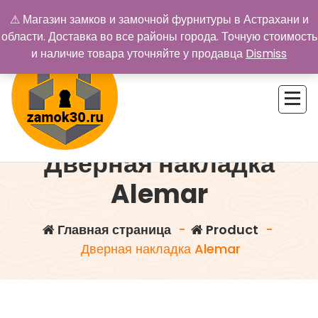
Перейти
⚠ Магазин замков и замочной фурнитуры в Астрахани и
к
области. Доставка во все районы города. Точную стоимость
содержимому
и наличие товара уточняйте у продавца
Dismiss
Дверная накладка
Купить замок в Астрахани. Замки и дверная фурнитура
Alemar
Главная страница
-
Product
-
Дверная накладка Alemar