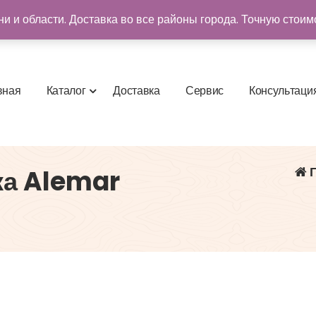
и и области. Доставка во все районы города. Точную стоим
в
н
а
я
К
а
т
а
л
о
г
Д
о
с
т
а
в
к
а
С
е
р
в
и
с
К
о
н
с
у
л
ь
т
а
ц
и
Г
ка Alemar