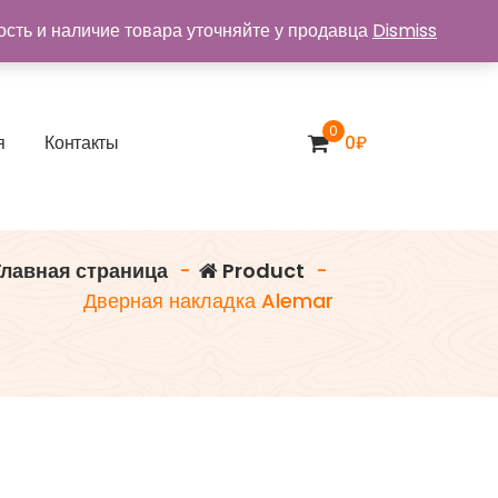
ость и наличие товара уточняйте у продавца
Dismiss
0
я
К
о
н
т
а
к
т
ы
0
₽
лавная страница
-
Product
-
Дверная накладка Alemar