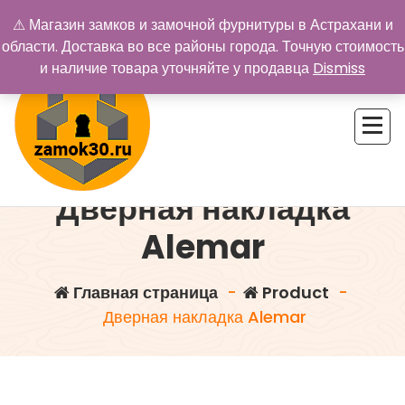
Перейти
⚠ Магазин замков и замочной фурнитуры в Астрахани и
к
области. Доставка во все районы города. Точную стоимость
содержимому
и наличие товара уточняйте у продавца
Dismiss
Дверная накладка
Купить замок в Астрахани. Замки и дверная фурнитура
Alemar
Главная страница
-
Product
-
Дверная накладка Alemar