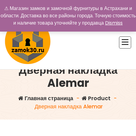
Перейти
⚠ Магазин замков и замочной фурнитуры в Астрахани и
к
области. Доставка во все районы города. Точную стоимость
содержимому
и наличие товара уточняйте у продавца
Dismiss
Дверная накладка
Купить замок в Астрахани. Замки и дверная фурнитура
Alemar
Главная страница
-
Product
-
Дверная накладка Alemar