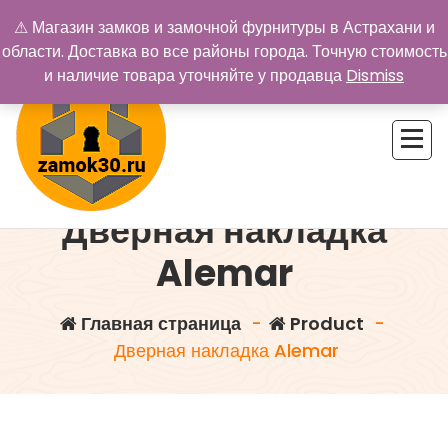
Перейти
⚠ Магазин замков и замочной фурнитуры в Астрахани и
к
области. Доставка во все районы города. Точную стоимость
содержимому
и наличие товара уточняйте у продавца
Dismiss
Дверная накладка
Купить замок в Астрахани. Замки и дверная фурнитура
Alemar
Главная страница
-
Product
-
Дверная накладка Alemar