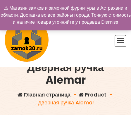
Перейти
⚠ Магазин замков и замочной фурнитуры в Астрахани и
к
области. Доставка во все районы города. Точную стоимость
содержимому
и наличие товара уточняйте у продавца
Dismiss
Дверная ручка
Купить замок в Астрахани. Замки и дверная фурнитура
Alemar
Главная страница
-
Product
-
Дверная ручка Alemar