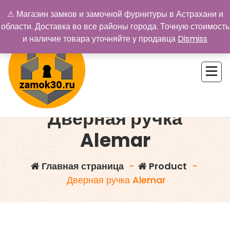
Перейти
⚠ Магазин замков и замочной фурнитуры в Астрахани и
к
области. Доставка во все районы города. Точную стоимость
содержимому
и наличие товара уточняйте у продавца
Dismiss
Дверная ручка
Купить замок в Астрахани. Замки и дверная фурнитура
Alemar
Главная страница
-
Product
-
Дверная ручка Alemar