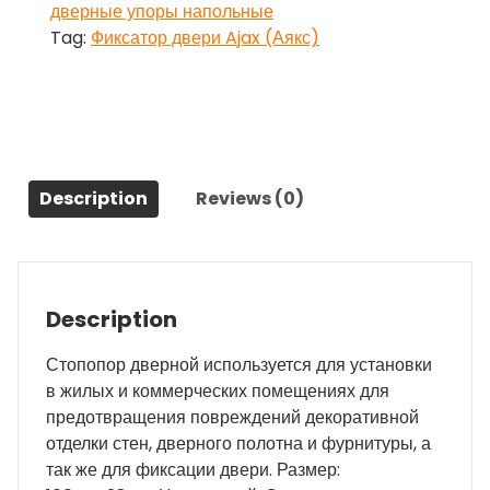
дверные упоры напольные
110
Tag:
Фиксатор двери Ajax (Аякс)
серый
quantity
Description
Reviews (0)
Description
Стопопор дверной используется для установки
в жилых и коммерческих помещениях для
предотвращения повреждений декоративной
отделки стен, дверного полотна и фурнитуры, а
так же для фиксации двери. Размер: