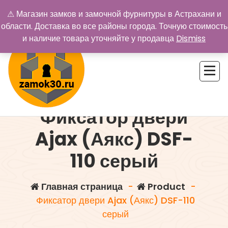
Перейти
⚠ Магазин замков и замочной фурнитуры в Астрахани и
к
области. Доставка во все районы города. Точную стоимость
содержимому
и наличие товара уточняйте у продавца
Dismiss
Фиксатор двери
Купить замок в Астрахани. Замки и дверная фурнитура
Ajax (Аякс) DSF-
110 серый
Главная страница
-
Product
-
Фиксатор двери Ajax (Аякс) DSF-110
серый