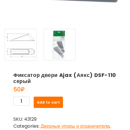
Фиксатор двери Ajax (Аякс) DSF-110
серый
50
₽
Фиксатор
Add to cart
двери
Ajax
SKU:
43129
(Аякс)
Categories:
Дверные упоры и ограничители
,
DSF-