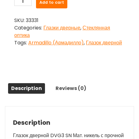
Add to cart
дверной,
Armadillo
SKU:
33331
(Армадилло)
Categories:
Глазки дверные
,
Стеклянная
стеклянная
оптика
оптика
Tags:
Armadillo (Армадилло)
,
Глазок дверной
DVG3,
16/60х100
SN
Мат.
никель
quantity
Description
Reviews (0)
Description
Глазок дверной DVG3 SN Мат. никель с прочной