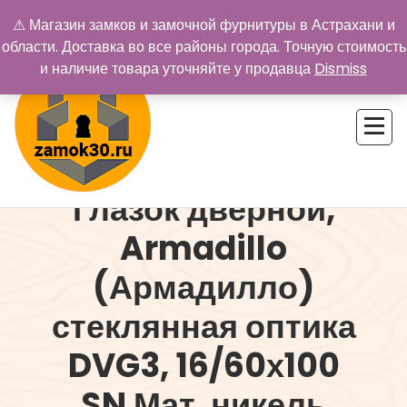
Перейти
⚠ Магазин замков и замочной фурнитуры в Астрахани и
к
области. Доставка во все районы города. Точную стоимость
содержимому
и наличие товара уточняйте у продавца
Dismiss
Глазок дверной,
Купить замок в Астрахани. Замки и дверная фурнитура
Armadillo
(Армадилло)
стеклянная оптика
DVG3, 16/60х100
SN Мат. никель