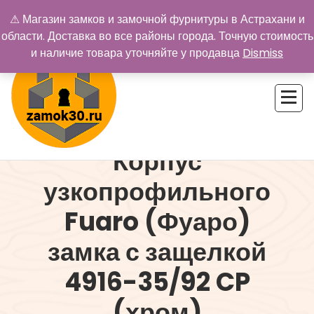
Перейти
⚠ Магазин замков и замочной фурнитуры в Астрахани и
к
области. Доставка во все районы города. Точную стоимость
содержимому
и наличие товара уточняйте у продавца
Dismiss
Корпус
Купить замок в Астрахани. Замки и дверная фурнитура
узкопрофильного
Fuaro (Фуаро)
замка с защелкой
4916-35/92 CP
(хром)