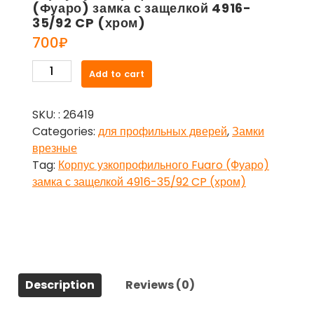
(Фуаро) замка с защелкой 4916-
35/92 CP (хром)
700
₽
Корпус
Add to cart
узкопрофильного
Fuaro
SKU:
: 26419
(Фуаро)
Categories:
для профильных дверей
,
Замки
замка
врезные
с
Tag:
Корпус узкопрофильного Fuaro (Фуаро)
защелкой
замка с защелкой 4916-35/92 CP (хром)
4916-
35/92
CP
(хром)
quantity
Description
Reviews (0)