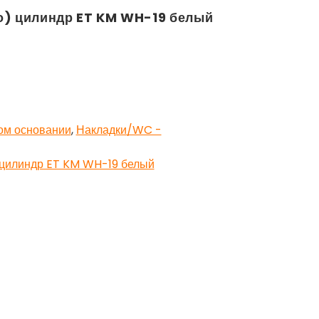
о) цилиндр ET KM WH-19 белый
ом основании
,
Накладки/WC -
 цилиндр ET KM WH-19 белый