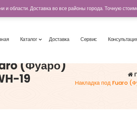
и и области. Доставка во все районы города. Точную стоим
в
н
а
я
К
а
т
а
л
о
г
Д
о
с
т
а
в
к
а
С
е
р
в
и
с
К
о
н
с
у
л
ь
т
а
ц
и
aro (Фуаро)
Г
WH-19
Накладка под Fuaro (