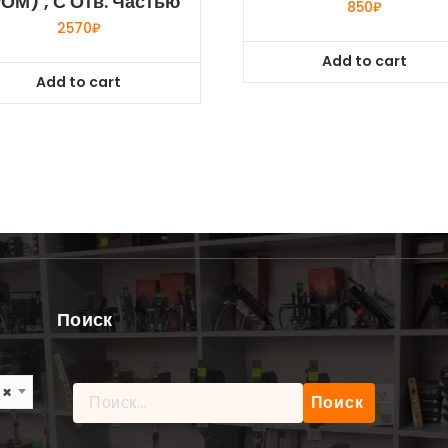
ОМ) , С Отв. Частью
850
₽
2570
₽
Add to cart
Add to cart
Поиск
×
Найти: