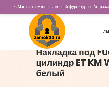
Перейти
⚠ Магазин замков и замочной фурнитуры в Астрахан
к
содержимому
Г
л
а
Накладка под Fu
Купить замок в Астрахани. Замки и дверная фурнитура
цилиндр ET KM 
белый