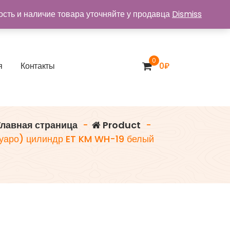
ость и наличие товара уточняйте у продавца
Dismiss
0
я
К
о
н
т
а
к
т
ы
0
₽
лавная страница
-
Product
-
Фуаро) цилиндр ET KM WH-19 белый