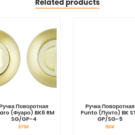
Related products
Ручка Поворотная
Ручка Поворотная
aro (Фуаро) BK6 RM
Punto (Пунто) BK S
SG/GP-4
GP/SG-5
570
₽
150
₽