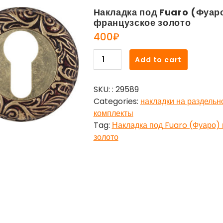
Накладка под Fuaro (Фуар
французское золото
400
₽
Накладка
Add to cart
под
Fuaro
SKU:
: 29589
(Фуаро)
Categories:
накладки на раздельн
цилиндр
комплекты
ET
Tag:
Накладка под Fuaro (Фуаро)
SM
золото
RB-
10
французское
золото
quantity