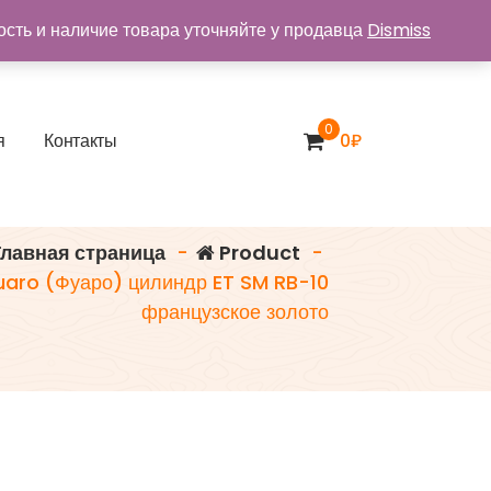
ость и наличие товара уточняйте у продавца
Dismiss
0
я
К
о
н
т
а
к
т
ы
0
₽
лавная страница
-
Product
-
uaro (Фуаро) цилиндр ET SM RB-10
французское золото