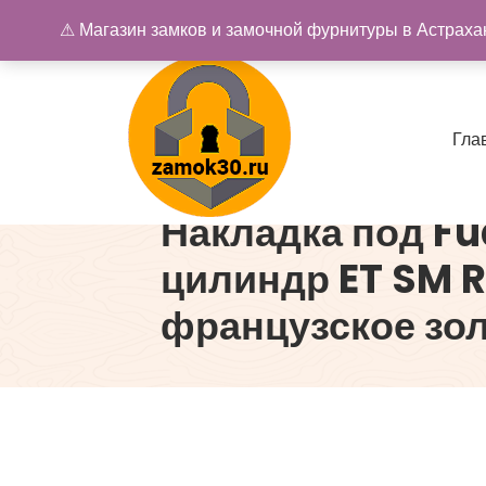
Перейти
⚠ Магазин замков и замочной фурнитуры в Астрахан
к
содержимому
Г
л
а
Накладка под Fu
Купить замок в Астрахани. Замки и дверная фурнитура
цилиндр ET SM 
французское зо