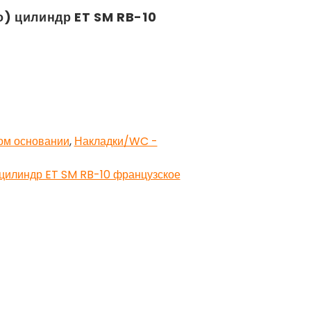
о) цилиндр ET SM RB-10
ом основании
,
Накладки/WC -
 цилиндр ET SM RB-10 французское