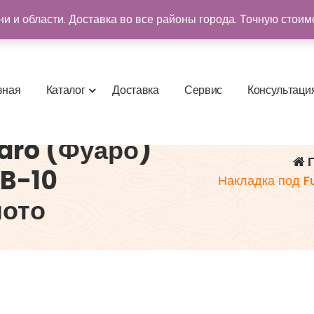
и и области. Доставка во все районы города. Точную стоим
в
н
а
я
К
а
т
а
л
о
г
Д
о
с
т
а
в
к
а
С
е
р
в
и
с
К
о
н
с
у
л
ь
т
а
ц
и
aro (Фуаро)
Г
RB-10
Накладка под F
лото