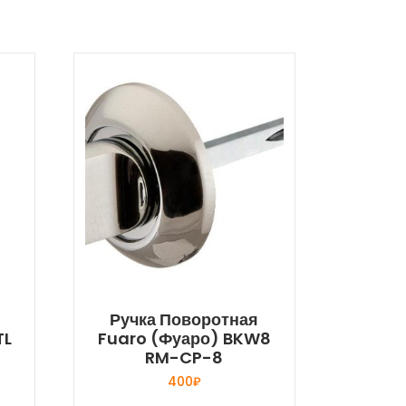
Ручка Поворотная
TL
Fuaro (Фуаро) BKW8
RM-CP-8
400
₽