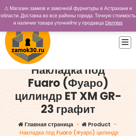
Перейти
⚠ Магазин замков и замочной фурнитуры в Астрахани и
к
области. Доставка во все районы города. Точную стоимость
содержимому
и наличие товара уточняйте у продавца
Dismiss
Накладка под
Купить замок в Астрахани. Замки и дверная фурнитура
Fuaro (Фуаро)
цилиндр ET XM GR-
23 графит
Главная страница
-
Product
-
Накладка под Fuaro (Фуаро) цилиндр