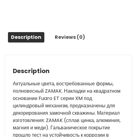
23
графит
quantity
Description
Reviews (0)
Description
Актуальные цвета, востребованные формы,
полновесный ZAMAK. Накладки на квадратном
основании Fuaro ET серии XM под
цилиндровый механизм, предназначены для
декорирования замочной скважины. Материал
изготовления: ZAMAK (сплав цинка, алюминия,
магния и меди). Гальваническое покрытие
прошло тест на устойчивость к коррозии в