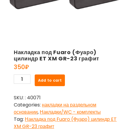
Накладка под Fuaro (Фуаро)
цилиндр ET XM GR-23 графит
350
₽
Накладка
Add to cart
под
Fuaro
SKU:
: 40071
(Фуаро)
Categories:
накладки на раздельном
цилиндр
основании
,
Накладки/WC - комплекты
ET
Tag:
Накладка под Fuaro (Фуаро) цилиндр ET
XM
XM GR-23 графит
GR-