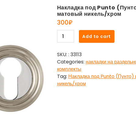
Накладка под Punto (Пунт
матовый никель/хром
300
₽
Накладка
Add to cart
под
Punto
SKU:
: 33113
(Пунто)
Categories:
накладки на раздельн
цилиндр
комплекты
ET
Tag:
Накладка под Punto (Пунто)
ML
никель/хром
SN/CP-
3
матовый
никель/
хром
quantity