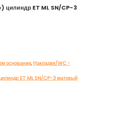
о) цилиндр ET ML SN/CP-3
ом основании
,
Накладки/WC -
 цилиндр ET ML SN/CP-3 матовый