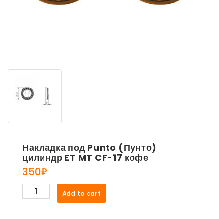
Накладка под Punto (Пунто)
цилиндр ET MT CF-17 кофе
350
₽
Накладка
Add to cart
под
Punto