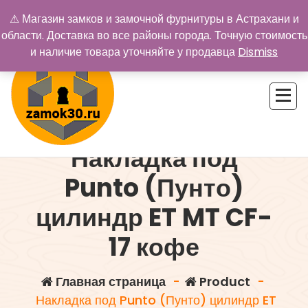
Перейти
⚠ Магазин замков и замочной фурнитуры в Астрахани и
к
области. Доставка во все районы города. Точную стоимость
содержимому
и наличие товара уточняйте у продавца
Dismiss
Накладка под
Купить замок в Астрахани. Замки и дверная фурнитура
Punto (Пунто)
цилиндр ET MT CF-
17 кофе
Главная страница
-
Product
-
Накладка под Punto (Пунто) цилиндр ET