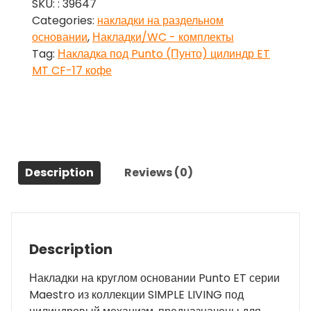
SKU:
: 39647
(Пунто)
Categories:
накладки на раздельном
цилиндр
основании
,
Накладки/WC - комплекты
ET
Tag:
Накладка под Punto (Пунто) цилиндр ET
MT
MT CF-17 кофе
CF-
17
кофе
quantity
Description
Reviews (0)
Description
Накладки на круглом основании Punto ET серии
Maestro из коллекции SIMPLE LIVING под