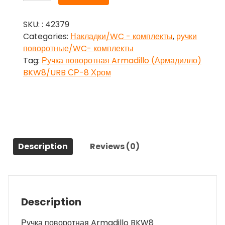
поворотная
Armadillo
SKU:
: 42379
(Армадилло)
Categories:
Накладки/WC - комплекты
,
ручки
BKW8/URB
поворотные/WC- комплекты
СР-8
Tag:
Ручка поворотная Armadillo (Армадилло)
Хром
BKW8/URB СР-8 Хром
quantity
Description
Reviews (0)
Description
Ручка поворотная Armadillo BKW8