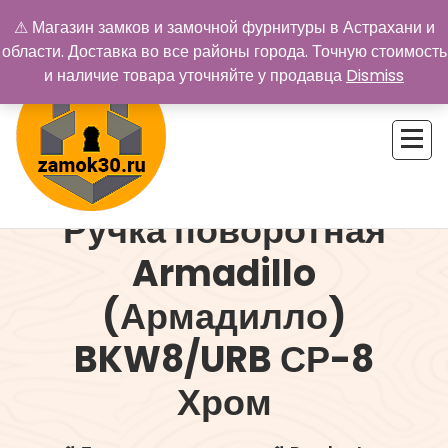
Перейти
⚠ Магазин замков и замочной фурнитуры в Астрахани и
к
области. Доставка во все районы города. Точную стоимость
содержимому
и наличие товара уточняйте у продавца
Dismiss
Ручка поворотная
Купить замок в Астрахани. Замки и дверная фурнитура
Armadillo
(Армадилло)
BKW8/URB СР-8
Хром