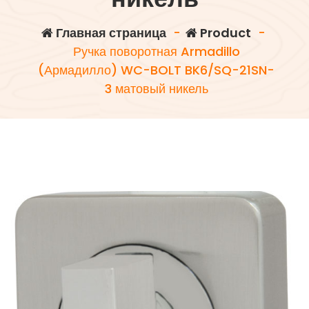
Главная страница
-
Product
-
Ручка поворотная Armadillo
(Армадилло) WC-BOLT BK6/SQ-21SN-
3 матовый никель