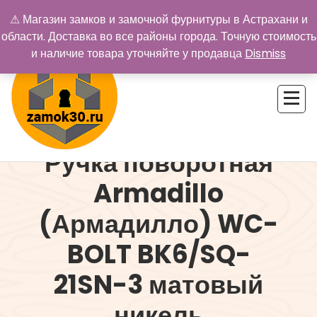
Перейти
⚠ Магазин замков и замочной фурнитуры в Астрахани и
к
области. Доставка во все районы города. Точную стоимость
содержимому
и наличие товара уточняйте у продавца
Dismiss
Ручка поворотная
Купить замок в Астрахани. Замки и дверная фурнитура
Armadillo
(Армадилло) WC-
BOLT BK6/SQ-
21SN-3 матовый
никель