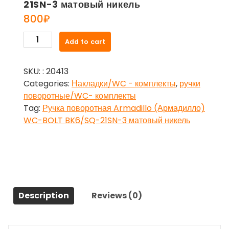
21SN-3 матовый никель
800
₽
Ручка
Add to cart
поворотная
Armadillo
SKU:
: 20413
(Армадилло)
Categories:
Накладки/WC - комплекты
,
ручки
WC-
поворотные/WC- комплекты
BOLT
Tag:
Ручка поворотная Armadillo (Армадилло)
BK6/SQ-
WC-BOLT BK6/SQ-21SN-3 матовый никель
21SN-
3
матовый
никель
quantity
Description
Reviews (0)