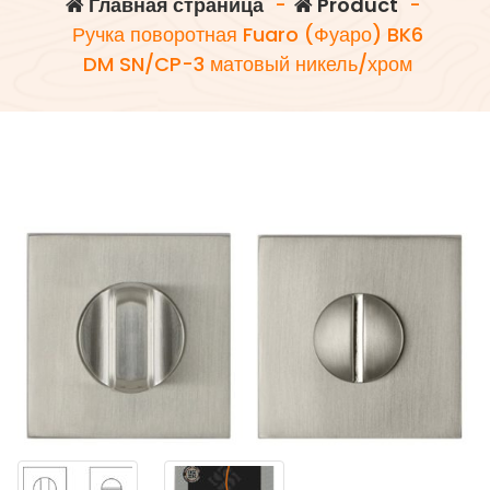
Главная страница
-
Product
-
Ручка поворотная Fuaro (Фуаро) BK6
DM SN/CP-3 матовый никель/хром