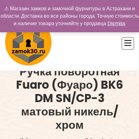
Перейти
⚠ Магазин замков и замочной фурнитуры в Астрахани и
к
области. Доставка во все районы города. Точную стоимость
содержимому
и наличие товара уточняйте у продавца
Dismiss
Ручка поворотная
Купить замок в Астрахани. Замки и дверная фурнитура
Fuaro (Фуаро) BK6
DM SN/CP-3
матовый никель/
хром