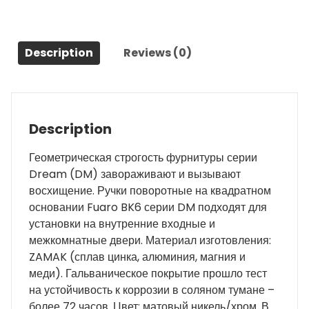
никель/
хром
quantity
Description
Reviews (0)
Description
Геометрическая строгость фурнитуры серии
Dream (DM) завораживают и вызывают
восхищение. Ручки поворотные на квадратном
основании Fuaro BK6 серии DM подходят для
установки на внутренние входные и
межкомнатные двери. Материал изготовления:
ZAMAK (сплав цинка, алюминия, магния и
меди). Гальваническое покрытие прошло тест
на устойчивость к коррозии в соляном тумане –
более 72 часов. Цвет: матовый никель/хром. В