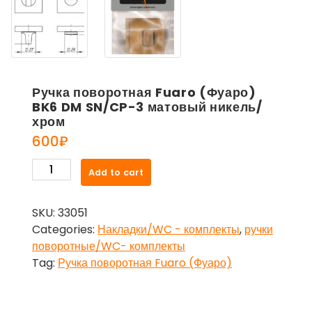
Ручка поворотная Fuaro (Фуаро)
BK6 DM SN/CP-3 матовый никель/
хром
600
₽
Ручка
Add to cart
поворотная
Fuaro
SKU:
33051
(Фуаро)
Categories:
Накладки/WC - комплекты
,
ручки
BK6
поворотные/WC- комплекты
DM
Tag:
Ручка поворотная Fuaro (Фуаро)
SN/CP-
3
матовый