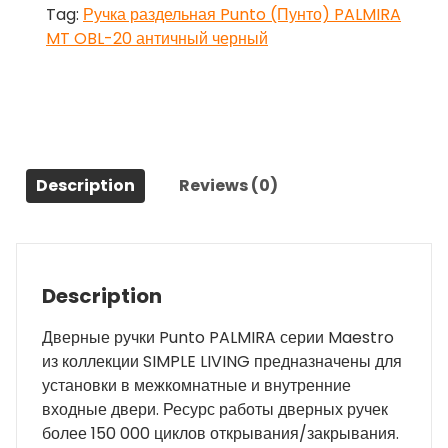
Tag:
Ручка раздельная Punto (Пунто) PALMIRA
OBL-
MT OBL-20 античный черный
20
античный
черный
quantity
Description
Reviews (0)
Description
Дверные ручки Punto PALMIRA серии Maestro
из коллекции SIMPLE LIVING предназначены для
установки в межкомнатные и внутренние
входные двери. Ресурс работы дверных ручек
более 150 000 циклов открывания/закрывания.