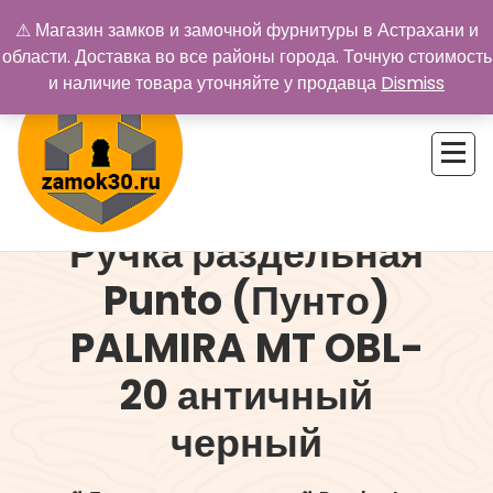
Перейти
⚠ Магазин замков и замочной фурнитуры в Астрахани и
к
области. Доставка во все районы города. Точную стоимость
содержимому
и наличие товара уточняйте у продавца
Dismiss
Ручка раздельная
Купить замок в Астрахани. Замки и дверная фурнитура
Punto (Пунто)
PALMIRA MT OBL-
20 античный
черный