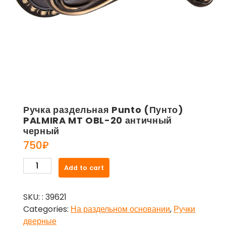
Ручка раздельная Punto (Пунто)
PALMIRA MT OBL-20 античный
черный
750
₽
Ручка
Add to cart
раздельная
Punto
SKU:
: 39621
(Пунто)
Categories:
На раздельном основании
,
Ручки
PALMIRA
дверные
MT