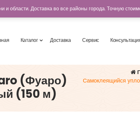
и и области. Доставка во все районы города. Точную стоим
в
н
а
я
К
а
т
а
л
о
г
Д
о
с
т
а
в
к
а
С
е
р
в
и
с
К
о
н
с
у
л
ь
т
а
ц
и
Г
aro (Фуаро)
Самоклеящийся уплот
ый (150 м)