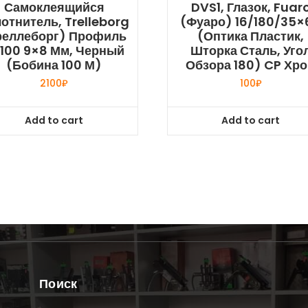
Самоклеящийся
DVS1, Глазок, Fuar
отнитель, Trelleborg
(Фуаро) 16/180/35×
реллеборг) Профиль
(оптика Пластик,
100 9×8 Мм, Черный
Шторка Сталь, Уго
(бобина 100 М)
Обзора 180) CP Хр
2100
₽
100
₽
Add to cart
Add to cart
Поиск