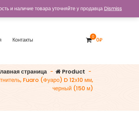
ость и наличие товара уточняйте у продавца
Dismiss
0
я
К
о
н
т
а
к
т
ы
0
₽
лавная страница
-
Product
-
нитель, Fuaro (Фуаро) D 12х10 мм,
черный (150 м)