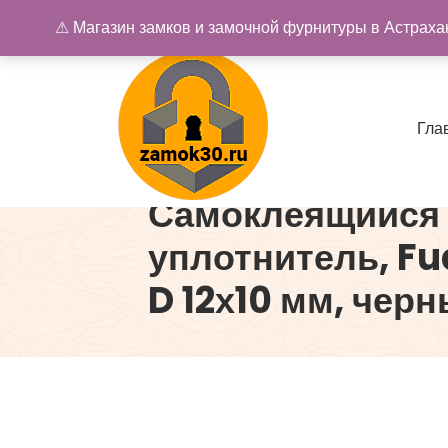
Перейти
⚠ Магазин замков и замочной фурнитуры в Астрахан
к
содержимому
Г
л
а
Самоклеящийся
Купить замок в Астрахани. Замки и дверная фурнитура
уплотнитель, Fu
D 12х10 мм, черн