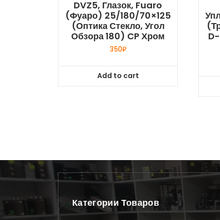
DVZ5, Глазок, Fuaro
(Фуаро) 25/180/70×125
Упл
(оптика Стекло, Угол
(Т
Обзора 180) CP Хром
D-
350
₽
Add to cart
Категории Товаров