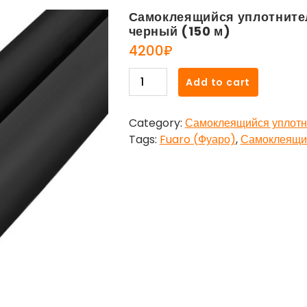
Самоклеящийся уплотнител
черный (150 м)
4200
₽
Самоклеящийся
Add to cart
уплотнитель,
Fuaro
Category:
Самоклеящийся уплотн
(Фуаро)
Tags:
Fuaro (Фуаро)
,
Самоклеящий
D
12х10
мм,
черный
(150
м)
quantity