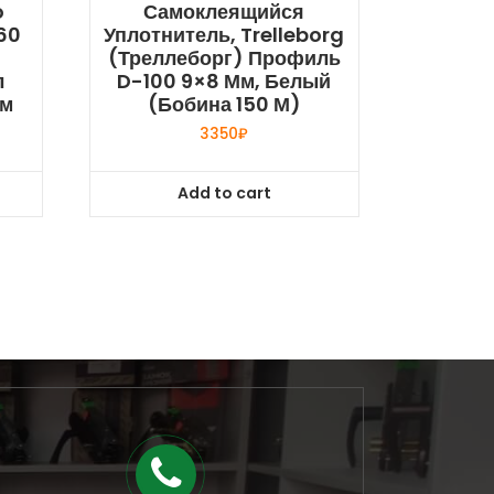
o
Самоклеящийся
60
Уплотнитель, Trelleborg
(Треллеборг) Профиль
л
D-100 9×8 Мм, Белый
ом
(бобина 150 М)
3350
₽
Add to cart