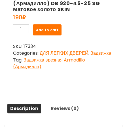
(Армадилло) DB 920-45-25 SG
Матовое золото SKIN
190
₽
Задвижка
Add to cart
врезная
Armadillo
SKU:
17334
(Армадилло)
Categories:
ДЛЯ ЛЕГКИХ ДВЕРЕЙ
,
Задвижка
DB
Tag:
Задвижка врезная Armadillo
920-
(Армадилло)
45-
25
SG
Матовое
золото
SKIN
Description
Reviews (0)
quantity