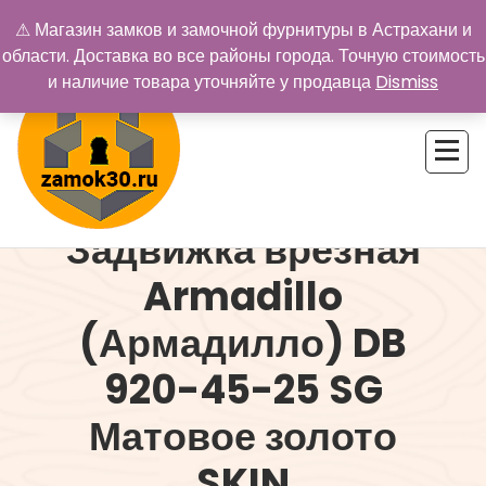
Перейти
⚠ Магазин замков и замочной фурнитуры в Астрахани и
к
области. Доставка во все районы города. Точную стоимость
содержимому
и наличие товара уточняйте у продавца
Dismiss
Задвижка врезная
Купить замок в Астрахани. Замки и дверная фурнитура
Armadillo
(Армадилло) DB
920-45-25 SG
Матовое золото
SKIN